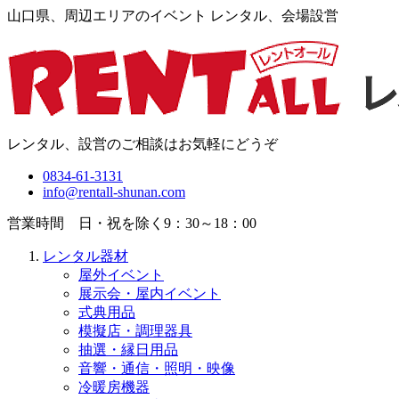
山口県、周辺エリアのイベント レンタル、会場設営
レンタル、設営のご相談はお気軽にどうぞ
0834-61-3131
info@rentall-shunan.com
営業時間 日・祝を除く9：30～18：00
レンタル器材
屋外イベント
展示会・屋内イベント
式典用品
模擬店・調理器具
抽選・縁日用品
音響・通信・照明・映像
冷暖房機器