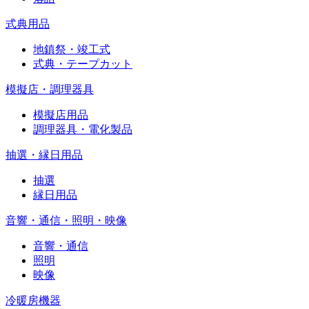
式典用品
地鎮祭・竣工式
式典・テープカット
模擬店・調理器具
模擬店用品
調理器具・電化製品
抽選・縁日用品
抽選
縁日用品
音響・通信・照明・映像
音響・通信
照明
映像
冷暖房機器