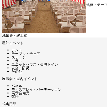
式典・テー
地鎮祭・竣工式
屋外イベント
テント
テーブル・チェア
ステージ
トラス
ユニットハウス・仮設トイレ
安全・防災
その他
展示会・屋内イベント
パネル
ディスプレイ・パーテーション
展示会備品
落語
式典用品